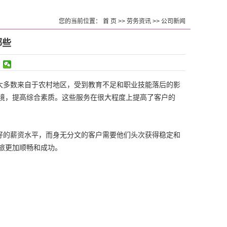
您的当前位置：
首 页
>>
劳务资讯
>>
公司新闻
哪些
大多数来自于农村地区，受到教育不足和职业技能落后的影
境，提高综合素质。这些服务在很大程度上提高了客户的
好的薪资水平，而身无分文的客户需要他们头次获得稳定和
旅更加顺畅和成功。