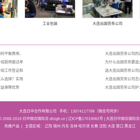
工业包装
大连出国劳务公司
如何平衡费用、
大连出国劳务公司的
介绍厨师面试考
为什么出国劳务要选
介绍工作签证和
选大连出国劳务公司
怎么选择？实用
大连出国劳务公司怎
权益保障优势
大连出国劳务公司护
大连日中合作有限公司 手机：13074117788（微信号同步）
t © 2006-2019 日中国合国际合 dlrzgh.cn |
辽ICP备17019062号
| 大连日中国合国际
热推产品
| 主营区域：
辽阳
锦州
丹东
吉林
哈尔滨
长春
沈阳
大连
营口
黑龙江