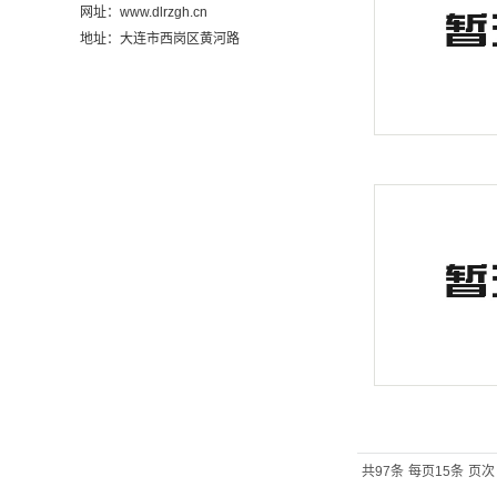
网址：www.dlrzgh.cn
地址：大连市西岗区黄河路
共97条
每页15条
页次