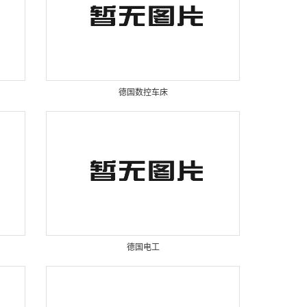
德国数控车床
德国电工